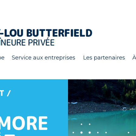
pe
Service aux entreprises
Les partenaires
À
T /
NMORE